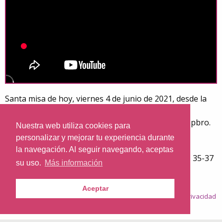
Santa misa de hoy, viernes 4 de junio de 2021, desde la
Parroquia de Santa Teresita del Niño Jesús, en
Barcelona. Preside el sacerdote: Rvdo. Enric Ribas, pbro.
Nuestra web utiliza cookies para
Día litúrgico: Viernes de la IX semana del Tiempo
personalizar y mejorar tu experiencia durante
Ordinario.
la navegación. Al seguir navegando, aceptas
El evangelio de hoy corresponde a San Marcos 12, 35-37
su uso.
Más información
Aceptar
© 2026
Nazaret.TV
·
Condiciones generales
·
Política de privacidad
·
Política de cookies