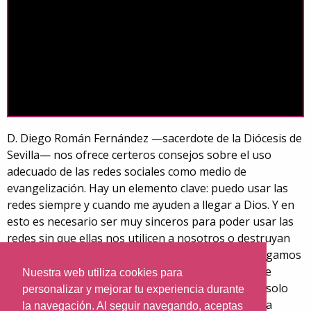
D. Diego Román Fernández —sacerdote de la Diócesis de
Sevilla— nos ofrece certeros consejos sobre el uso
adecuado de las redes sociales como medio de
evangelización. Hay un elemento clave: puedo usar las
redes siempre y cuando me ayuden a llegar a Dios. Y en
esto es necesario ser muy sinceros para poder usar las
redes sin que ellas nos utilicen a nosotros o destruyan
nuestra relación con Dios. Por mucho bien que hagamos
en las redes, la Eucaristía o nuestros momentos de
Nuestra web utiliza cookies para
oración personal deben ser tiempos «blindados», solo
personalizar y mejorar tu experiencia durante
para Dios, que no pueden ser interrumpidos por la
la navegación. Al seguir navegando, aceptas