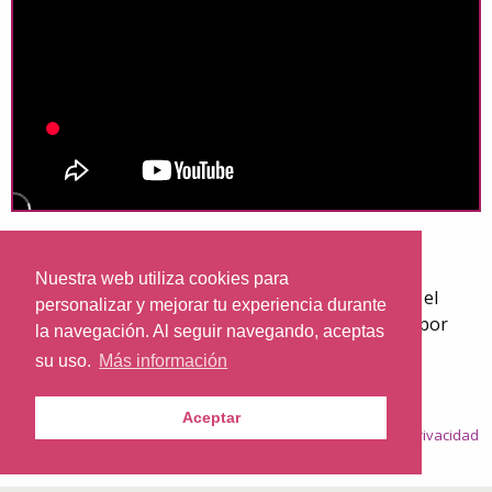
El Papa Francisco dirige un saludo al pueblo de
Mozambique ante su inminente viaje, del 4 al 6 de
Nuestra web utiliza cookies para
septiembre, junto a Madagascar y Mauricio. Todo el
personalizar y mejorar tu experiencia durante
programa del viaje, será retransmitido en directo por
la navegación. Al seguir navegando, aceptas
Nazaret TV.
su uso.
Más información
Aceptar
© 2026
Nazaret.TV
·
Condiciones generales
·
Política de privacidad
·
Política de cookies