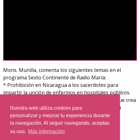
Mons. Munilla, comenta los siguientes temas en el
programa Sexto Continente de Radio María:
* Prohibición en Nicaragua a los sacerdotes para
impartir la unción de enfermos en hospitales públicos.
* Sentencia del Tribunal Constitucional Español que crea
un precedente contra la autonomía de la vida de la
Nuestra web utiliza cookies para
Iglesia.
personalizar y mejorar tu experiencia durante
* Disfraces de Satanás como “ángel de luz”
la navegación. Al seguir navegando, aceptas
* Preguntas de los oyentes.
su uso.
Más información