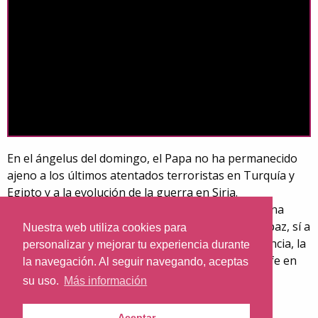
En el ángelus del domingo, el Papa no ha permanecido
ajeno a los últimos atentados terroristas en Turquía y
Egipto y a la evolución de la guerra en Siria.
"Pido el compromiso de todos para que se haga una
elección de civilización: no a la destrucción, sí a la paz, sí a
Nuestra web utiliza cookies para
la gente de Alepo y de Siria”. Dijo que ante la violencia, la
personalizar y mejorar tu experiencia durante
destrucción y la muerte solo cabe una respuesta: fe en
la navegación. Al seguir navegando, aceptas
Dios y unidad en los valores humanos y cívicos.
su uso.
Más información
Aceptar