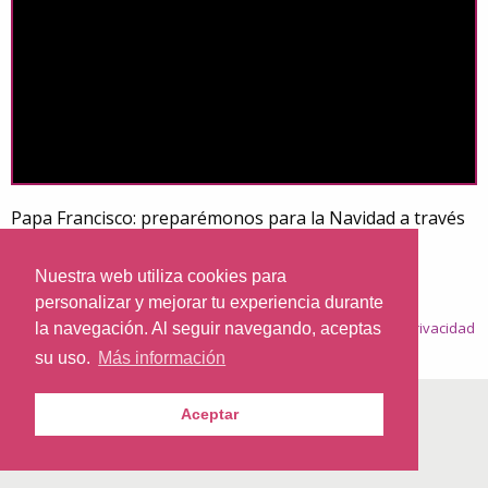
Papa Francisco: preparémonos para la Navidad a través
de la reconciliación y el perdón
Nuestra web utiliza cookies para
personalizar y mejorar tu experiencia durante
© 2026
Nazaret.TV
·
Condiciones generales
·
Política de privacidad
la navegación. Al seguir navegando, aceptas
·
Política de cookies
su uso.
Más información
Aceptar