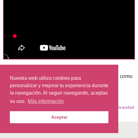
El Papa Francisco beatificó este domingo 4 de
septiembre a su predecesor Juan Pablo I conocido como
Nuestra web utiliza cookies para
“el Papa de la sonrisa”.
personalizar y mejorar tu experiencia durante
la navegación. Al seguir navegando, aceptas
su uso.
Más información
© 2026
Nazaret.TV
·
Condiciones generales
·
Política de privacidad
·
Política de cookies
Aceptar