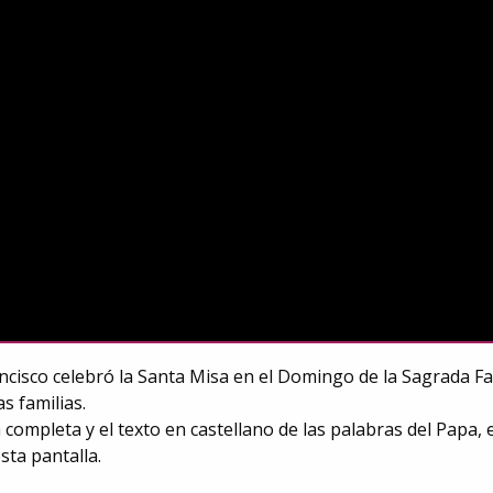
ncisco celebró la Santa Misa en el Domingo de la Sagrada Fam
as familias.
 completa y el texto en castellano de las palabras del Papa, 
sta pantalla.