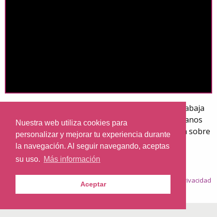
Global Christian Relief es una organización que trabaja
tanto para concienciar sobre los millones de cristianos
Nuestra web utiliza cookies para
que sufren persecución como para llevarles ayuda sobre
personalizar y mejorar tu experiencia durante
el terreno.
la navegación. Al seguir navegando, aceptas
su uso.
Más información
© 2026
Nazaret.TV
·
Condiciones generales
·
Política de privacidad
Aceptar
·
Política de cookies