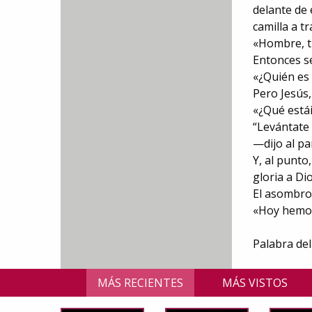
delante de 
camilla a tr
«Hombre, t
Entonces se
«¿Quién es
Pero Jesús,
«¿Qué estái
“Levántate 
—dijo al par
Y, al punto
gloria a Di
El asombro 
«Hoy hemos 
Palabra de
MÁS RECIENTES
MÁS VISTOS