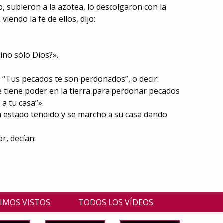
, subieron a la azotea, lo descolgaron con la
viendo la fe de ellos, dijo:
ino sólo Dios?».
 “Tus pecados te son perdonados”, o decir:
e tiene poder en la tierra para perdonar pecados
 a tu casa”».
bía estado tendido y se marchó a su casa dando
r, decían:
IMOS VISTOS
TODOS LOS VÍDEOS