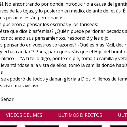
él. No encontrando por donde introducirlo a causa del gentío
avés de las tejas, y lo pusieron en medio, delante de Jesús. Él, 
us pecados están perdonados».
 pusieron a pensar los escribas y los fariseos:
 éste que dice blasfemias? ¿Quién puede perdonar pecados s
 conociendo sus pensamientos, respondió y les dijo:
s pensando en vuestros corazones? ¿Qué es más fácil, decir:
y echa a andar”? Pues, para que veáis que el Hijo del hombr
alítico—: “A ti te lo digo, ponte en pie, toma tu camilla y vete
, levantándose a la vista de ellos, tomó la camilla donde ha
os
se apoderó de todos y daban gloria a Dios. Y, llenos de temo
visto maravillas».
l Señor
VÍDEOS DEL MES
ÚLTIMOS DIRECTOS
ÚLT