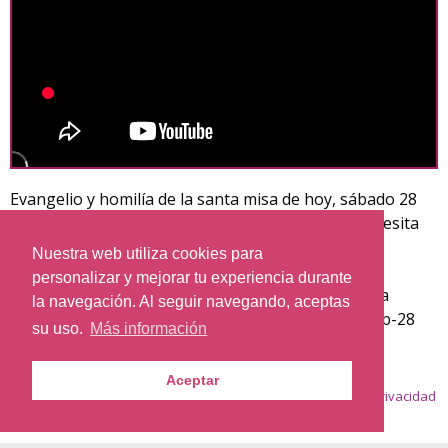
Evangelio y homilía de la santa misa de hoy, sábado 28
de mayo de 2022, desde la Parroquia de Santa Teresita
del Niño Jesús, en Barcelona.
Nuestra web utiliza cookies para
Predica el sacerdote: Rvdo.Enric Ribas, pbro.
personalizar y mejorar tu experiencia durante
Día litúrgico: Sábado de la sexta semana de Pascua
la navegación. Al seguir navegando, aceptas
El evangelio de hoy corresponde a San Juan 16,23b-28
su uso.
Más información
Aceptar
© 2026
Nazaret.TV
·
Condiciones generales
·
Política de privacidad
·
Política de cookies