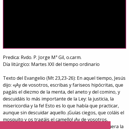
Predica: Rvdo. P. Jorge Mª Gil, o.carm.
Día litúrgico: Martes XXI del tiempo ordinario
Texto del Evangelio (Mt 23,23-26): En aquel tiempo, Jesús
dijo: «¡Ay de vosotros, escribas y fariseos hipócritas, que
pagáis el diezmo de la menta, del aneto y del comino, y
descuidáis lo más importante de la Ley: la justicia, la
misericordia y la fe! Esto es lo que había que practicar,
aunque sin descuidar aquello. ¡Guías ciegos, que coláis el
mosquito y os tragáis el camello! ¡Ay de vosotros,
escribas y fariseos hipócritas, que purificáis por fuera la