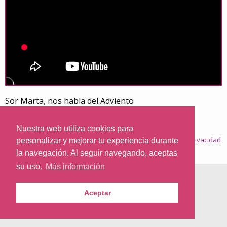
Sor Marta, nos habla del Adviento
Nuestra web utiliza cookies para
© 2026
Nazaret.TV
·
Condiciones generales
·
Política de privacidad
personalizar y mejorar tu experiencia durante
·
Política de cookies
la navegación. Al seguir navegando, aceptas
su uso.
Más información
Aceptar