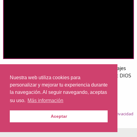
→ Nazaret TV te ofrece el curso sobre los personajes
bíblicos del Antiguo Testamento. Hoy la lección 17: DIOS
Nuestra web utiliza cookies para
PREPARA EL LIBERTADOR.
personalizar y mejorar tu experiencia durante
Profesora: Emilia García Martín.
la navegación. Al seguir navegando, aceptas
su uso.
Más información
© 2026
Nazaret.TV
·
Condiciones generales
·
Política de privacidad
Aceptar
·
Política de cookies