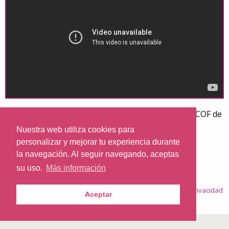
Conferencia pronunciada por Mons Munilla en el COF de
San Sebastián, a los participantes en un curso de
Nuestra web utiliza cookies para
monitores de Métodos Naturales del control de la
personalizar y mejorar tu experiencia durante
natalidad
la navegación. Al seguir navegando, aceptas
su uso.
Más información
© 2026
Nazaret.TV
·
Condiciones generales
·
Política de privacidad
Aceptar
·
Política de cookies