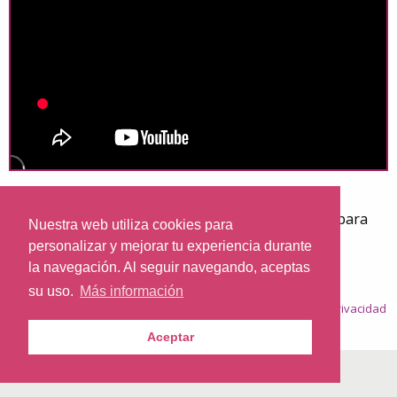
Carlota Valenzuela, una joven que nos cuenta su
impresionante experiencia, caminando 6.000 KM, para
Nuestra web utiliza cookies para
citarse con JESÚS en JERUSALÉN
personalizar y mejorar tu experiencia durante
la navegación. Al seguir navegando, aceptas
su uso.
Más información
© 2026
Nazaret.TV
·
Condiciones generales
·
Política de privacidad
·
Política de cookies
Aceptar