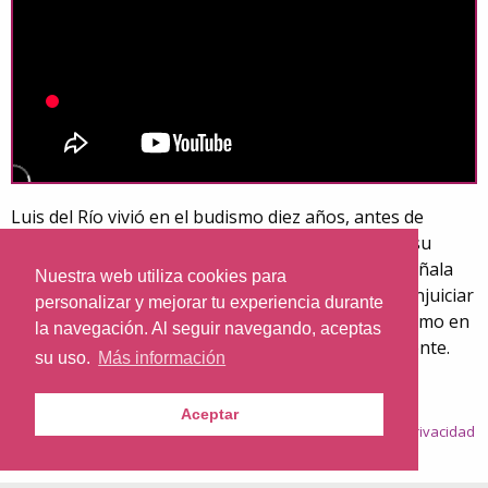
Luis del Río vivió en el budismo diez años, antes de
convertirse el catolicismo. En este breve vídeo de su
canal de Youtube, Luis y La Audioteca de Babel, señala
Nuestra web utiliza cookies para
algunos errores muy básicos que se cometen al enjuiciar
personalizar y mejorar tu experiencia durante
la filosofía budista, tanto en la versión para consumo en
la navegación. Al seguir navegando, aceptas
Occidente como en la que se vive en el Lejano Oriente.
su uso.
Más información
Aceptar
© 2026
Nazaret.TV
·
Condiciones generales
·
Política de privacidad
·
Política de cookies