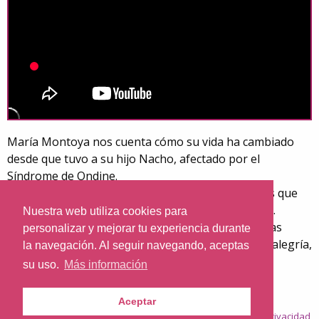
María Montoya nos cuenta cómo su vida ha cambiado
desde que tuvo a su hijo Nacho, afectado por el
Síndrome de Ondine.
Este es el primero de una serie de 10 vídeos en los que
hemos ido al encuentro de verdaderos VIVIDORES.
Nuestra web utiliza cookies para
Personas que nos enseñan a vivir, hasta las últimas
personalizar y mejorar tu experiencia durante
consecuencias, sin censurar nada. Porque vivir es alegría,
la navegación. Al seguir navegando, aceptas
pero también es sufrir, a veces mucho.
su uso.
Más información
Aceptar
© 2026
Nazaret.TV
·
Condiciones generales
·
Política de privacidad